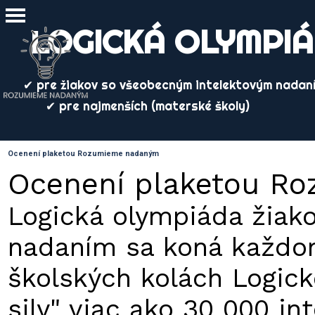
Prejsť na obsah
Preskočiť menu
LOGICKÁ OLYMPI
✔ pre žiakov so všeobecným intelektovým nadaní
✔ pre najmenších (materské školy)
Ocenení plaketou Rozumieme nadaným
Ocenení plaketou R
Logická olympiáda žiak
nadaním sa koná každoro
školských kolách Logick
sily" viac ako 30 000 i