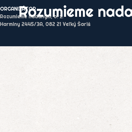
Rozumieme nad
ORGANIZÁTOR
Rozumieme nadaným, o. z.
Harminy 2445/3A, 082 21 Veľký Šariš
Návrat na obsah