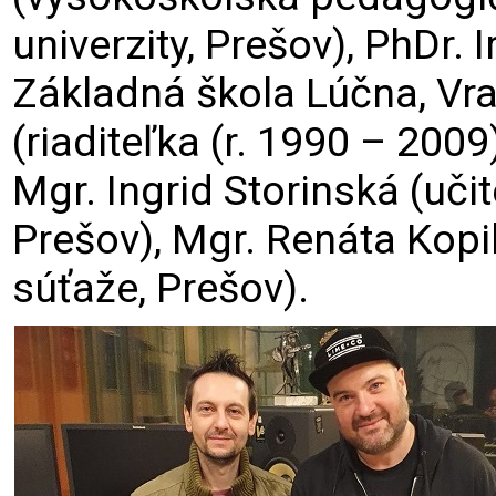
univerzity, Prešov), PhDr.
Základná škola Lúčna, Vr
(riaditeľka (r. 1990 – 200
Mgr. Ingrid Storinská (uči
Prešov), Mgr. Renáta Kop
súťaže, Prešov).