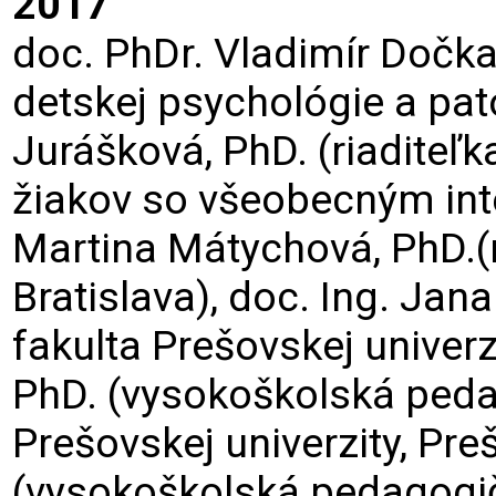
2017
doc. PhDr. Vladimír Dočka
detskej psychológie a pat
Jurášková, PhD. (riadite
žiakov so všeobecným int
Martina Mátychová, PhD.(r
Bratislava), doc. Ing. Ja
fakulta Prešovskej univerz
PhD. (vysokoškolská peda
Prešovskej univerzity, Pre
(vysokoškolská pedagogič