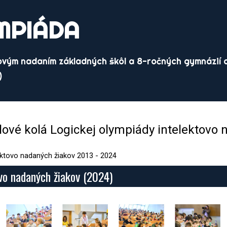
MPIÁDA
ovým nadaním základných škôl a 8-ročných gymnázií d
)
lové kolá Logickej olympiády intelektovo
lektovo nadaných žiakov 2013 - 2024
ovo nadaných žiakov (2024)