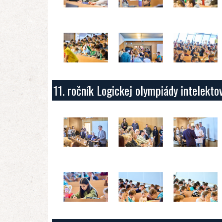
11. ročník Logickej olympiády intelekt