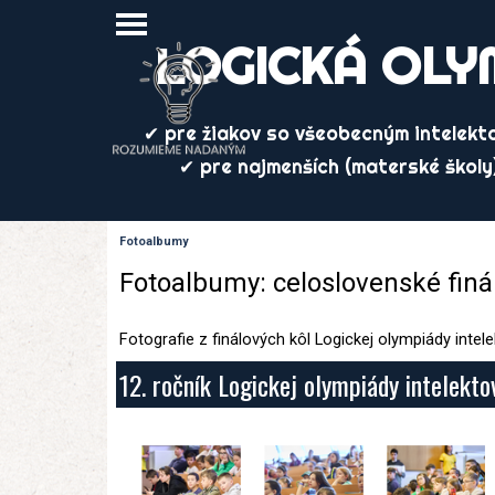
Prejsť na obsah
Preskočiť menu
LOGICKÁ OLY
✔ pre žiakov so všeobecným intelekt
✔ pre najmenších (materské školy
Fotoalbumy
Fotoalbumy: celoslovenské finá
Fotografie z finálových kôl Logickej olympiády inte
12. ročník Logickej olympiády intelekt