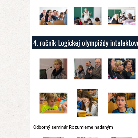
4. ročník Logickej olympiády intelekto
Odborný seminár Rozumieme nadaným