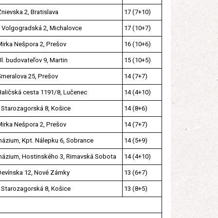
nievska 2, Bratislava
17 (7+10)
 Volgogradská 2, Michalovce
17 (10+7)
Mirka Nešpora 2, Prešov
16 (10+6)
l. budovateľov 9, Martin
15 (10+5)
Śmeralova 25, Prešov
14 (7+7)
Haličská cesta 1191/8, Lučenec
14 (4+10)
 Starozagorská 8, Košice
14 (8+6)
Mirka Nešpora 2, Prešov
14 (7+7)
ázium, Kpt. Nálepku 6, Sobrance
14 (5+9)
ázium, Hostinského 3, Rimavská Sobota
14 (4+10)
Devínska 12, Nové Zámky
13 (6+7)
 Starozagorská 8, Košice
13 (8+5)