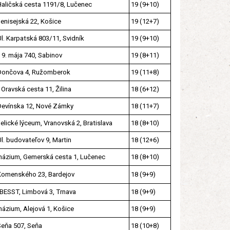
Haličská cesta 1191/8, Lučenec
19 (9+10)
Jenisejská 22, Košice
19 (12+7)
l. Karpatská 803/11, Svidník
19 (9+10)
 9. mája 740, Sabinov
19 (8+11)
Dončova 4, Ružomberok
19 (11+8)
Oravská cesta 11, Žilina
18 (6+12)
Devínska 12, Nové Zámky
18 (11+7)
elické lýceum, Vranovská 2, Bratislava
18 (8+10)
l. budovateľov 9, Martin
18 (12+6)
ázium, Gemerská cesta 1, Lučenec
18 (8+10)
Komenského 23, Bardejov
18 (9+9)
BESST, Limbová 3, Trnava
18 (9+9)
ázium, Alejová 1, Košice
18 (9+9)
Seňa 507, Seňa
18 (10+8)