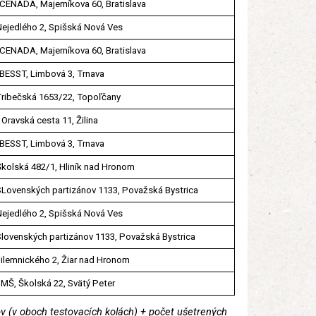
CENADA, Majerníkova 60, Bratislava
Nejedlého 2, Spišská Nová Ves
CENADA, Majerníkova 60, Bratislava
BESST, Limbová 3, Trnava
Tribečská 1653/22, Topoľčany
Oravská cesta 11, Žilina
BESST, Limbová 3, Trnava
Školská 482/1, Hliník nad Hronom
SLovenských partizánov 1133, Považská Bystrica
Nejedlého 2, Spišská Nová Ves
Slovenských partizánov 1133, Považská Bystrica
Jilemnického 2, Žiar nad Hronom
 MŠ, Školská 22, Svätý Peter
v (v oboch testovacích kolách) + počet ušetrených