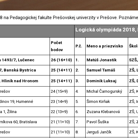
18 na Pedagogickej fakulte Prešovskej univerzity v Prešove. Poznáme
Logická olympiáda 2018, k
Počet
P.č.
Meno a priezvisko
Škol
bodov
a 1493/7, Lučenec
26 (16+10)
1.
Matúš Jonastik
SZŠ,
, Banská Bystrica
25 (14+11)
2.
Samuel Tamáš
ZŠ, 
, Hliník nad Hronom
25 (14+11)
3.
Dominik Luksaj
ZŠ, 
Prešov
24 (15+9)
4.
Michal Čarnogurský
ZŠ, 
dinov 19, Humenné
23 (14+9)
5.
Šimon Kirňak
ZŠ, 
 1, Žilina
22 (13+9)
6.
Zuzana Klebanová
ZŠ, U
íkova 60, Bratislava
21 (11+10)
7.
Pavol Šuška
ZŠ, Z
Prešov
21 (11+10)
8.
Jerguš Jančík
ZŠ, 