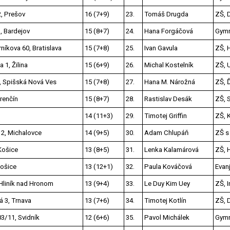
, Prešov
16 (7+9)
23.
Tomáš Drugda
ZŠ, 
 Bardejov
15 (8+7)
24.
Hana Forgáčová
Gymn
íkova 60, Bratislava
15 (7+8)
25.
Ivan Gavula
ZŠ, 
 1, Žilina
15 (6+9)
26.
Michal Kostelník
ZŠ, 
, Spišská Nová Ves
15 (7+8)
27.
Hana M. Nárožná
ZŠ, 
renčín
15 (8+7)
28.
Rastislav Desák
ZŠ, 
14 (11+3)
29.
Timotej Griffin
ZŠ, 
2, Michalovce
14 (9+5)
30.
Adam Chlupáň
ZŠ s 
Košice
13 (8+5)
31.
Lenka Kalamárová
ZŠ, 
Košice
13 (12+1)
32.
Paula Kováčová
Evanj
Hliník nad Hronom
13 (9+4)
33.
Le Duy Kim Uey
ZŠ, 
 3, Trnava
13 (7+6)
34.
Timotej Kotlín
ZŠ, 
03/11, Svidník
12 (6+6)
35.
Pavol Michálek
Gymn