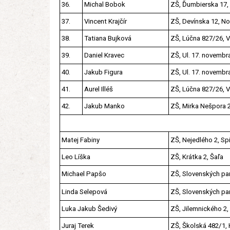
36.
Michal Bobok
ZŠ, Ďumbierska 17, 
37.
Vincent Krajčír
ZŠ, Devínska 12, N
38.
Tatiana Bujková
ZŠ, Lúčna 827/26, 
39.
Daniel Kravec
ZŠ, Ul. 17. novembr
40.
Jakub Figura
ZŠ, Ul. 17. novembr
41.
Aurel Illéš
ZŠ, Lúčna 827/26, 
42.
Jakub Manko
ZŠ, Mirka Nešpora 2
Matej Fabiny
ZŠ, Nejedlého 2, S
Leo Líška
ZŠ, Krátka 2, Šaľa
Michael Papšo
ZŠ, Slovenských par
Linda Selepová
ZŠ, Slovenských par
Luka Jakub Šedivý
ZŠ, Jilemnického 2,
Juraj Terek
ZŠ, Školská 482/1, 