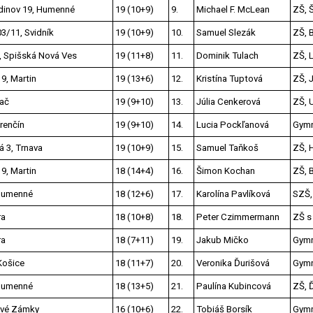
dinov 19, Humenné
19 (10+9)
9.
Michael F. McLean
ZŠ, 
03/11, Svidník
19 (10+9)
10.
Samuel Slezák
ZŠ, 
, Spišská Nová Ves
19 (11+8)
11.
Dominik Tulach
ZŠ, 
9, Martin
19 (13+6)
12.
Kristína Tuptová
ZŠ, 
iač
19 (9+10)
13.
Júlia Cenkerová
ZŠ, 
renčín
19 (9+10)
14.
Lucia Pockľanová
Gymn
 3, Trnava
19 (10+9)
15.
Samuel Taňkoš
ZŠ, 
9, Martin
18 (14+4)
16.
Šimon Kochan
ZŠ, 
 Humenné
18 (12+6)
17.
Karolína Pavlíková
SZŠ, 
ra
18 (10+8)
18.
Peter Czimmermann
ZŠ s 
ra
18 (7+11)
19.
Jakub Mičko
Gymn
Košice
18 (11+7)
20.
Veronika Ďurišová
Gymn
 Humenné
18 (13+5)
21.
Paulína Kubincová
ZŠ, 
ové Zámky
16 (10+6)
22.
Tobiáš Borsík
Gymn