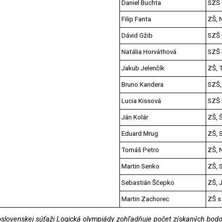
Daniel Buchta
SZŠ 
Filip Fanta
ZŠ, 
Dávid Gžib
SZŠ 
Natália Horváthová
SZŠ 
Jakub Jelenčík
ZŠ, 
Bruno Kandera
SZŠ, 
Lucia Kissová
SZŠ 
Ján Kolár
ZŠ, 
Eduard Mrug
ZŠ, 
Tomáš Petro
ZŠ, 
Martin Senko
ZŠ, 
Sebastián Ščepko
ZŠ, 
Martin Zachorec
ZŠ s
oslovenskej súťaži Logická olympiády zohľadňuje počet získaných bodo