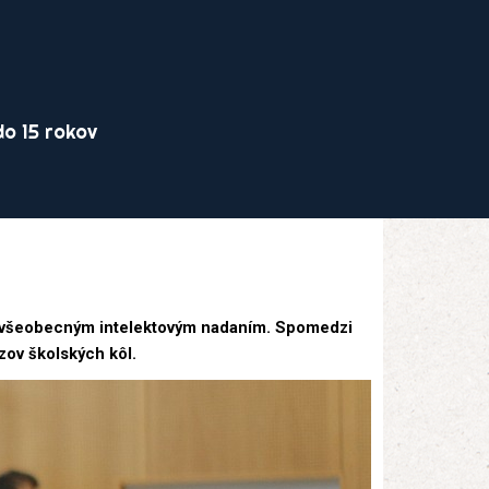
o 15 rokov
so všeobecným intelektovým nadaním. Spomedzi
zov školských kôl.