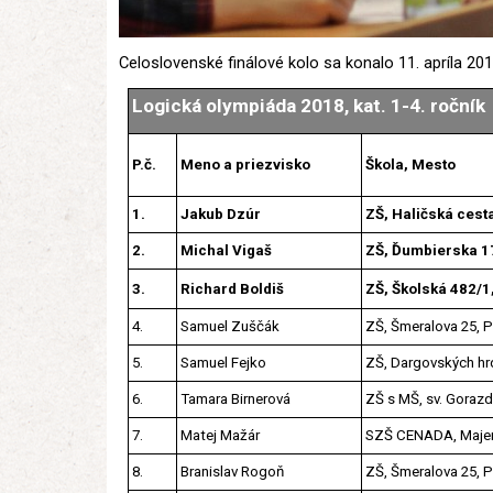
Celoslovenské finálové kolo sa konalo 11. apríla 20
Logická olympiáda 2018, kat. 1-4. ročník
P.č.
Meno a priezvisko
Škola, Mesto
1.
Jakub Dzúr
ZŠ, Haličská cest
2.
Michal Vigaš
ZŠ, Ďumbierska 17
3.
Richard Boldiš
ZŠ, Školská 482/1
4.
Samuel Zuščák
ZŠ, Šmeralova 25, 
5.
Samuel Fejko
ZŠ, Dargovských hr
6.
Tamara Birnerová
ZŠ s MŠ, sv. Gorazda
7.
Matej Mažár
SZŠ CENADA, Majern
8.
Branislav Rogoň
ZŠ, Šmeralova 25, 