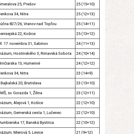
Šmeralova 25, Prešov
25 (15+10)
Benkova 34, Nitra
25 (12+13)
Lúčna 827/26, Vranov nad Topľou
25 (14+11)
Jenisejská 22, Košice
25 (13+12)
Ul. 17. novembra 31, Sabinov
24 (11+13)
ázium, Hostinského 3, Rimavská Sobota
24 (10+14)
Hrnčiarska 13, Humenné
24 (12+12)
Benkova 34, Nitra
23 (14+9)
Bajkalská 20, Bratislava
23 (13+10)
MŠ, sv. Gorazda 1, Žilina
23 (12+11)
ázium, Alejová 1, Košice
22 (12+10)
ázium, Gemerská cesta 1, Lučenec
22 (12+10)
Ďumbierska 17, Banská Bystrica
22 (10+12)
ázium, Mierová 5, Levice
21 (9+12)