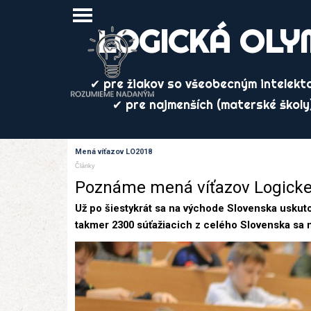
Prejsť na obsah
Preskočiť menu
LOGICKÁ OLY
✔ pre žiakov so všeobecným intelekt
✔ pre najmenších (materské školy
Mená víťazov LO2018
Články
Poznáme mená víťazov Logickej
Už po šiestykrát sa na východe Slovenska uskut
takmer 2300 súťažiacich z celého Slovenska sa na