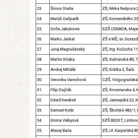
23.
Šimon Staňa
ZŠ, Mirka Nešpora 2
24.
Matúš Gašparík
ZŠ, Komenského 23,
25.
Sofia Jakubovie
SZŠ CENADA, Majern
26.
Marko Jankal
ZŠ s MŠ, sv. Gorazda
27.
Juraj Magnuševský
ZŠ, Ing. Kožucha 11
28.
Martin Straka
ZŠ, Kubranská 80, T
29.
Andrej Mihálik
ZŠ, Krátka 2, Šaľa
30.
Veronika Varechová
CZŠ, Volgogradská 
31.
Filip Dojčák
ZŠ, Krosnianska 4, 
32.
Dávid Kerekeš
ZŠ, Jenisejská 22, 
33.
Samuel Kolár
ZŠ, Školská 482/1, 
34.
Emma Valkyová
SZŠ BESST, Limbová
35.
Alexej Bača
ZŠ, Ul. Karpatská 8