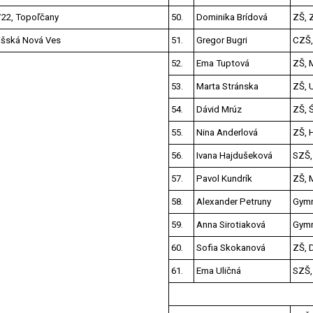
/22, Topoľčany
50.
Dominika Brídová
ZŠ, Z
pišská Nová Ves
51.
Gregor Bugri
CZŠ,
52.
Ema Tuptová
ZŠ, 
53.
Marta Stránska
ZŠ, U
54.
Dávid Mrúz
ZŠ, 
55.
Nina Anderlová
ZŠ, 
56.
Ivana Hajdušeková
SZŠ,
57.
Pavol Kundrík
ZŠ, 
58.
Alexander Petruny
Gymn
59.
Anna Sirotiaková
Gymn
60.
Sofia Skokanová
ZŠ, 
61.
Ema Uličná
SZŠ,