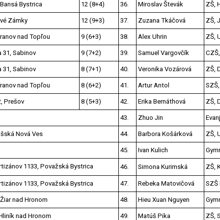
Bansá Bystrica
12 (8+4)
36.
Miroslav Števák
ZŠ, 
ové Zámky
12 (9+3)
37.
Zuzana Tkáčová
ZŠ, 
Vranov nad Topľou
9 (6+3)
38.
Alex Uhrin
ZŠ, U
a 31, Sabinov
9 (7+2)
39.
Samuel Vargovčík
CZŠ,
a 31, Sabinov
8 (7+1)
40.
Veronika Vozárová
ZŠ, 
Vranov nad Topľou
8 (6+2)
41.
Artur Antol
SZŠ, 
, Prešov
8 (5+3)
42.
Erika Bernáthová
ZŠ, 
43.
Zhuo Jin
Evanj
pišská Nová Ves
44.
Barbora Košárková
ZŠ, U
45.
Ivan Kulich
Gymn
tizánov 1133, Považská Bystrica
46.
Simona Kurimská
ZŠ, 
tizánov 1133, Považská Bystrica
47.
Rebeka Matovičová
SZŠ 
 Žiar nad Hronom
48.
Hieu Xuan Nguyen
Gymn
Hliník nad Hronom
49.
Matúš Pika
ZŠ, 