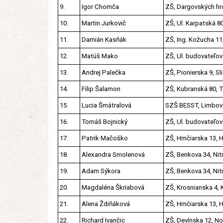
9.
Igor Chomča
ZŠ, Dargovských hr
10.
Martin Jurkovič
ZŠ, Ul. Karpatská 8
11.
Damián Kasňák
ZŠ, Ing. Kožucha 11
12.
Matúš Mako
ZŠ, Ul. budovateľov 
13.
Andrej Palečka
ZŠ, Pionierska 9, Sl
14.
Filip Šalamon
ZŠ, Kubranská 80, T
15.
Lucia Šmátralová
SZŠ BESST, Limbová
16.
Tomáš Bojnický
ZŠ, Ul. budovateľov 
17.
Patrik Mačoško
ZŠ, Hrnčiarska 13,
18.
Alexandra Smolenová
ZŠ, Benkova 34, Nit
19.
Adam Sýkora
ZŠ, Benkova 34, Nit
20.
Magdaléna Škriabová
ZŠ, Krosnianska 4, 
21.
Alena Ždiňáková
ZŠ, Hrnčiarska 13,
22.
Richard Ivančic
ZŠ, Devínska 12, N