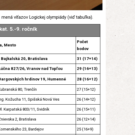
 mená víťazov Logickej olympiády (viď tabuľka).
at. 5.-9. ročník
Počet
a, Mesto
bodov
 Bajkalská 20, Bratislava
31 (17+14)
Lúčna 827/26, Vranov nad Topľou
29 (16+13)
Dargovských hrdinov 19, Humenné
28 (16+12)
Kubranská 80, Trenčín
27 (15+12)
Ing. Kožucha 11, Spišská Nová Ves
26 (14+12)
l. Karpatská 803/11, Svidník
26 (15+11)
nievska 2, Bratislava
26 (12+14)
Komenského 23, Bardejov
25 (16+9)