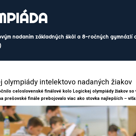
MPIÁDA
ovým nadaním základných škôl a 8-ročných gymnázií d
)
 olympiády intelektovo nadaných žiakov
očnilo celoslovenské finálové kolo Logickej olympiády žiakov 
 prešovské finále prebojovalo viac ako stovka najlepších – víťa