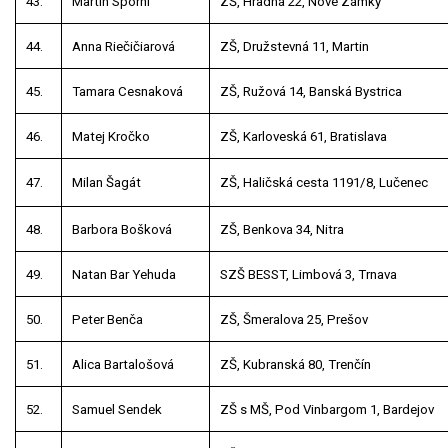
43.
Martin Sporni
ZŠ, Hradná 22, Nové Zámky
44.
Anna Riečičiarová
ZŠ, Družstevná 11, Martin
45.
Tamara Cesnaková
ZŠ, Ružová 14, Banská Bystrica
46.
Matej Kročko
ZŠ, Karloveská 61, Bratislava
47.
Milan Šagát
ZŠ, Haličská cesta 1191/8, Lučenec
48.
Barbora Bošková
ZŠ, Benkova 34, Nitra
49.
Natan Bar Yehuda
SZŠ BESST, Limbová 3, Trnava
50.
Peter Benča
ZŠ, Šmeralova 25, Prešov
51.
Alica Bartalošová
ZŠ, Kubranská 80, Trenčín
52.
Samuel Sendek
ZŠ s MŠ, Pod Vinbargom 1, Bardejov