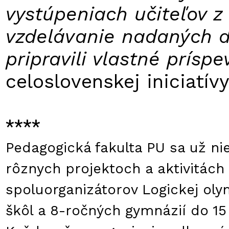
vystúpeniach učiteľov z
vzdelávanie nadaných de
pripravili vlastné príspe
celoslovenskej iniciat
****
Pedagogická fakulta PU sa už n
rôznych projektoch a aktivitác
spoluorganizátorov Logickej ol
škôl a 8-ročných gymnázií do 15