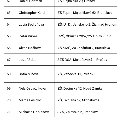
62.
Daniel Holtman
ZŠ, Bajkalská 29, Prešov
63.
Christopher Karel
ZŠ Esprit, Majerníková 62, Bratislava
64.
Lucia Bedruňová
ZŠ, Ul. Dr. Janského 2, Žiar nad Hrono
65.
Peter Kubas
CZŠ, Okružná 2062/25, Dolný Kubín
66.
Alena Bošková
ZŠ s MŠ, Za kasárňou 2, Bratislava
67.
Jozef Sabol
SZŠ DSA, Mukačevská 1, Prešov
68.
Sofia Miňová
ZŠ, Važecká 11, Prešov
69.
Nela Ostrožlíková
ZŠ, Devínska 12, Nové Zámky
70.
Maroš Lesičko
ZŠ, Okružná 17, Michalovce
71.
Michaela Dobiasová
SZŠ, Znievska 2, Bratislava