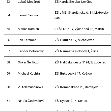
53.
Lukáš Mesároš
ZŠ Karola Bieleka, Lovčica
ZŠ s MŠ, Starojánska č. 11, Liptovský
54.
Laura Plevová
Ján
55.
Marián Kamien
SZŠ EDUKEY, Východná 18, Martin
56.
Ján Karaman
ZŠ, Okružná 17, Michalovce
57.
Teodor Polorecký
ZŠ, Námestie slobody 1, Žilina
58.
Oskar
Šerf
özö
ZŠ, Haličská cesta 1191/8, Lučenec
59.
Michael Kuchta
ZŠ, Bukovecká 17, Košice
60.
Z. Adamuščínová
ZŠ, Komenského 23, Bardejov
61.
Nikola Čechvalová
ZŠ, Kysucká 14, Senec