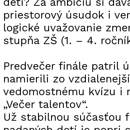
deti? Za ambíciu si dáv
priestorový úsudok i ver
logické uvažovanie zmera
stupňa ZŠ (1. – 4. ročník
Predvečer finále patril 
namierili zo vzdialenejš
vedomostnému kvízu i r
„Večer talentov“.
Už stabilnou súčasťou f
nadaných detí je popri 