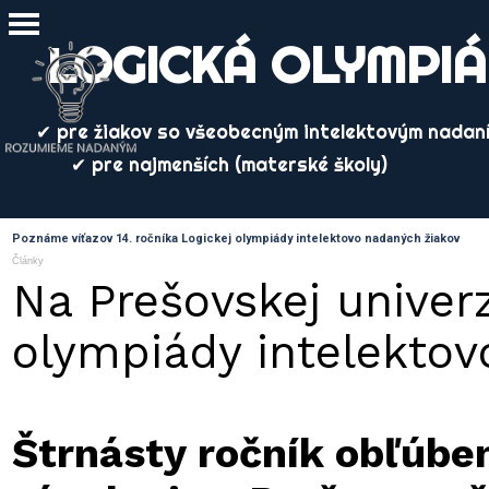
Prejsť na obsah
Preskočiť menu
LOGICKÁ OLYMPI
✔ pre žiakov so všeobecným intelektovým nadaní
✔ pre najmenších (materské školy)
Poznáme víťazov 14. ročníka Logickej olympiády intelektovo nadaných žiakov
Články
Na Prešovskej univerz
olympiády intelektov
Štrnásty ročník obľúben