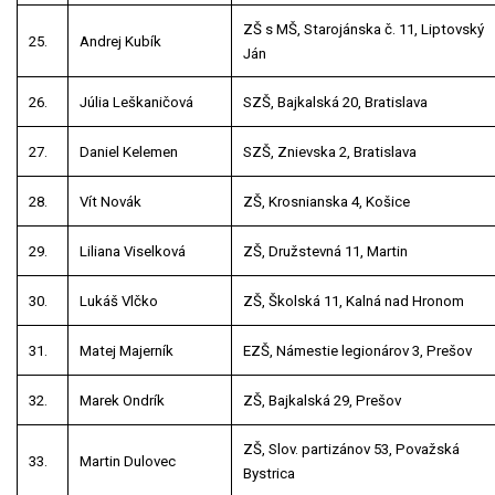
ZŠ s MŠ, Starojánska č. 11, Liptovský
25.
Andrej Kubík
Ján
26.
Júlia Leškaničová
SZŠ, Bajkalská 20, Bratislava
27.
Daniel Kelemen
SZŠ, Znievska 2, Bratislava
28.
Vít Novák
ZŠ, Krosnianska 4, Košice
29.
Liliana Viselková
ZŠ, Družstevná 11, Martin
30.
Lukáš Vlčko
ZŠ, Školská 11, Kalná nad Hronom
31.
Matej Majerník
EZŠ, Námestie legionárov 3, Prešov
32.
Marek Ondrík
ZŠ, Bajkalská 29, Prešov
ZŠ, Slov. partizánov 53, Považská
33.
Martin Dulovec
Bystrica