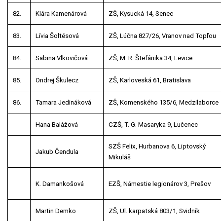
82.
Klára Kamenárová
ZŠ, Kysucká 14, Senec
83.
Lívia Šoltésová
ZŠ, Lúčna 827/26, Vranov nad Topľou
84.
Sabina Vlkovičová
ZŠ, M. R. Štefánika 34, Levice
85.
Ondrej Škulecz
ZŠ, Karloveská 61, Bratislava
86.
Tamara Jedináková
ZŠ, Komenského 135/6, Medzilaborce
Hana Balážová
CZŠ, T. G. Masaryka 9, Lučenec
SZŠ Felix, Hurbanova 6, Liptovský
Jakub Čendula
Mikuláš
K. Damankošová
EZŠ, Námestie legionárov 3, Prešov
Martin Demko
ZŠ, Ul. karpatská 803/1, Svidník