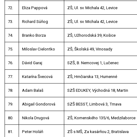
72.
Eliza Pappová
ZŠ, Ul. sv. Michala 42, Levice
73.
Richard Súňog
ZŠ, Ul. sv. Michala 42, Levice
74.
Branko Borza
ZŠ, Užhorodská 39, Košice
75.
Miloslav Cielontko
ZŠ, Školská 49, Vinosady
76.
Dávid Garaj
SZŠ, B. Nemcovej 1, Lučenec
77.
Katarína Švecová
ZŠ, Hrnčiarska 13, Humenné
78.
Adam Balaš
SZŠ EDUKEY, Východná 18, Martin
79.
Abigail Gondorová
SZŠ BESST, Limbová 3, Trnava
80.
Nikola Drugová
ZŠ, Komenského 135/6, Medzilaborce
81.
Peter Holáň
ZŠ s MŠ, Za kasárňou 2, Bratislava