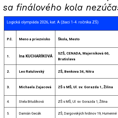
sa finálového kola nezúčas
Logická olympiáda 2026, kat. A (žiaci 1-4. ročníka ZŠ)
P.č.
Meno a priezvisko
Škola, Mesto
SZŠ, CENADA, Majerníková 60,
Ina KUCHARÍKOVÁ
1.
Bratislava
2.
Leo Ratulovský
ZŠ, Benkova 34, Nitra
3.
Michaela Zajacová
ZŠ s MŠ, Ul. sv. Gorazda 1, Žilina
4.
Stela Bitušíková
ZŠ s MŠ, Ul. sv. Gorazda 1, Žilina
5.
Damián Gecák
ZŠ, Dargovských hrdinov 19, Humenné