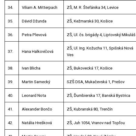
34.
Viliam A. Mitterpach
ZŠ, M. R. Štefánika 34, Levice
35.
Dávid Džunda
ZŠ, Kežmarská 30, Košice
36.
Petra Plevová
ZŠ, Ul. čs. brigády 4, Liptovský Mikuláš
ZŠ, Ul. Ing. Kožucha 11, Spišská Nová
37.
Hana Halkovičová
Ves
38.
Ivan Blicha
ZŠ, Bukovecká 17, Košice
39.
Martin Sarnecký
SZŠ DSA, Mukačevská 1, Prešov
40.
Leonard Nota
ZŠ, Ďumbierska 17, Banská Bystrica
41.
Alexander Bončo
ZŠ, Kubranská 80, Trenčín
42.
Natália Hrešková
ZŠ, Juh 1054, Vranov nad Topľou