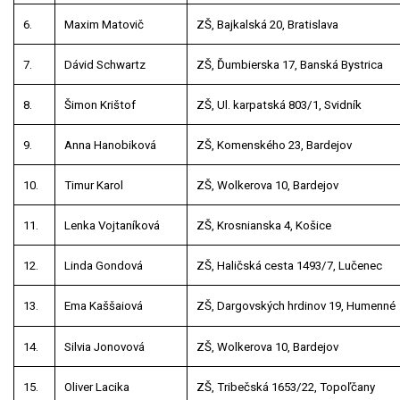
6.
Maxim Matovič
ZŠ, Bajkalská 20, Bratislava
7.
Dávid Schwartz
ZŠ, Ďumbierska 17, Banská Bystrica
8.
Šimon Krištof
ZŠ, Ul. karpatská 803/1, Svidník
9.
Anna Hanobiková
ZŠ, Komenského 23, Bardejov
10.
Timur Karol
ZŠ, Wolkerova 10, Bardejov
11.
Lenka Vojtaníková
ZŠ, Krosnianska 4, Košice
12.
Linda Gondová
ZŠ, Haličská cesta 1493/7, Lučenec
13.
Ema Kaššaiová
ZŠ, Dargovských hrdinov 19, Humenné
14.
Silvia Jonovová
ZŠ, Wolkerova 10, Bardejov
15.
Oliver Lacika
ZŠ, Tribečská 1653/22, Topoľčany