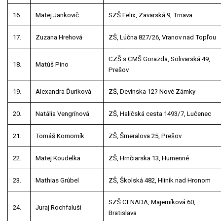
16.
Matej Jankovič
SZŠ Felix, Zavarská 9, Trnava
17.
Zuzana Hrehová
ZŠ, Lúčna 827/26, Vranov nad Topľou
CZŠ s CMŠ Gorazda, Solivarská 49,
18.
Matúš Pino
Prešov
19.
Alexandra Ďuríková
ZŠ, Devínska 12? Nové Zámky
20.
Natália Vengrínová
ZŠ, Haličská cesta 1493/7, Lučenec
21.
Tomáš Komorník
ZŠ, Šmeralova 25, Prešov
22.
Matej Koudelka
ZŠ, Hrnčiarska 13, Humenné
23.
Mathias Grúbel
ZŠ, Školská 482, Hliník nad Hronom
SZŠ CENADA, Majerníková 60,
24.
Juraj Rochfaluši
Bratislava