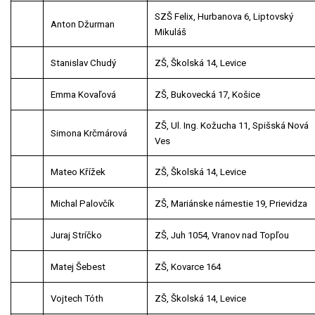
SZŠ Felix, Hurbanova 6, Liptovský
Anton Džurman
Mikuláš
Stanislav Chudý
ZŠ, Školská 14, Levice
Emma Kovaľová
ZŠ, Bukovecká 17, Košice
ZŠ, Ul. Ing. Kožucha 11, Spišská Nová
Simona Krčmárová
Ves
Mateo Křížek
ZŠ, Školská 14, Levice
Michal Palovčík
ZŠ, Mariánske námestie 19, Prievidza
Juraj Stríčko
ZŠ, Juh 1054, Vranov nad Topľou
Matej Šebest
ZŠ, Kovarce 164
Vojtech Tóth
ZŠ, Školská 14, Levice