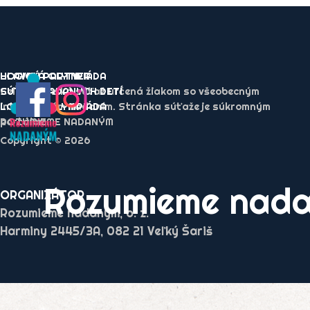
HLAVNÝ PARTNER
LOGICKÁ OLYMPIÁDA
SÚŤAŽE NADANÝCH DETÍ
Celoslovenská súťaž určená žiakom so všeobecným
LOGICKÁ OLYMPIÁDA
intelektovým nadaním. Stránka súťaže je súkromným
ROZUMIEME NADANÝM
portálom.
Copyright © 2026
Rozumieme nad
ORGANIZÁTOR
Rozumieme nadaným, o. z.
Harminy 2445/3A, 082 21 Veľký Šariš
Návrat na obsah